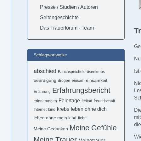
Presse / Studien / Autoren
Seitengeschichte
Das Trauerforum - Team
T
Ge
Schlagwortwolke
Nur
abschied
Ist
Bauchspeicheldrüsenkrebs
beerdigung
einsamkeit
drogen
einsam
Nic
Erfahrungsbericht
Los
Erfahrung
Sch
Feiertage
erinnerungen
freitod
freundschaft
krebs
leben ohne dich
Di
Internet
kind
mi
leben ohne mein kind
liebe
die
Meine Gefühle
Meine Gedanken
Wi
Meine Trauer
Meinetrauer