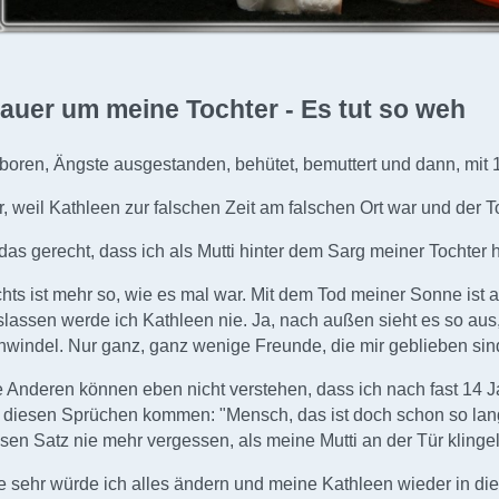
rauer um meine Tochter - Es tut so weh
boren, Ängste ausgestanden, behütet, bemuttert und dann, mit 
, weil Kathleen zur falschen Zeit am falschen Ort war und der Tod
 das gerecht, dass ich als Mutti hinter dem Sarg meiner Tochter 
hts ist mehr so, wie es mal war. Mit dem Tod meiner Sonne ist 
lassen werde ich Kathleen nie. Ja, nach außen sieht es so aus, a
windel. Nur ganz, ganz wenige Freunde, die mir geblieben sind,
e Anderen können eben nicht verstehen, dass ich nach fast 14 
t diesen Sprüchen kommen: "Mensch, das ist doch schon so lang
sen Satz nie mehr vergessen, als meine Mutti an der Tür klingelt
e sehr würde ich alles ändern und meine Kathleen wieder in di