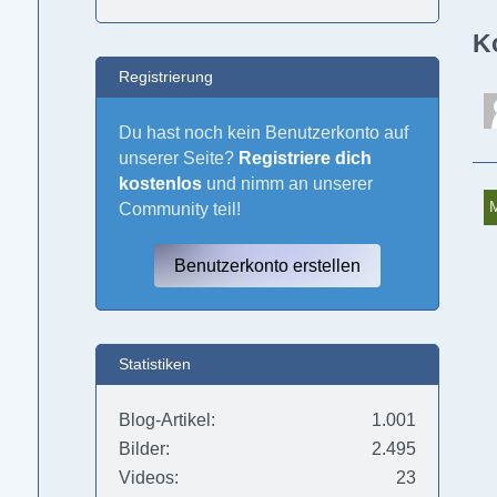
K
Registrierung
Du hast noch kein Benutzerkonto auf
unserer Seite?
Registriere dich
kostenlos
und nimm an unserer
Community teil!
Benutzerkonto erstellen
Statistiken
Blog-Artikel
1.001
Bilder
2.495
Videos
23