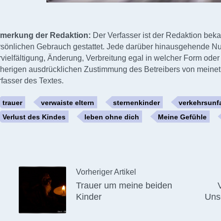
merkung der Redaktion:
Der Verfasser ist der Redaktion bekan
rsönlichen Gebrauch gestattet. Jede darüber hinausgehende Nu
vielfältigung, Änderung, Verbreitung egal in welcher Form oder
rherigen ausdrücklichen Zustimmung des Betreibers von meinetr
rfasser des Textes.
trauer
verwaiste eltern
sternenkinder
verkehrsunfa
Verlust des Kindes
leben ohne dich
Meine Gefühle
Vorheriger Artikel
Trauer um meine beiden
Kinder
Uns