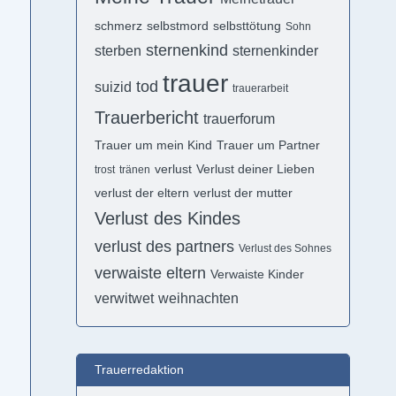
schmerz
selbstmord
selbsttötung
Sohn
sternenkind
sterben
sternenkinder
trauer
tod
suizid
trauerarbeit
Trauerbericht
trauerforum
Trauer um mein Kind
Trauer um Partner
verlust
Verlust deiner Lieben
trost
tränen
verlust der eltern
verlust der mutter
Verlust des Kindes
verlust des partners
Verlust des Sohnes
verwaiste eltern
Verwaiste Kinder
verwitwet
weihnachten
Trauerredaktion