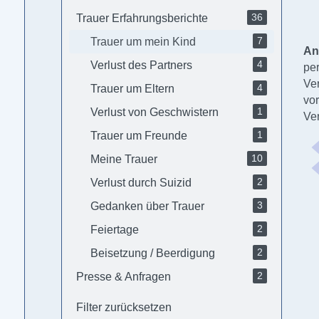
36
Trauer Erfahrungsberichte
7
Trauer um mein Kind
An
4
Verlust des Partners
pe
Ver
4
Trauer um Eltern
vo
1
Verlust von Geschwistern
Ve
1
Trauer um Freunde
10
Meine Trauer
2
Verlust durch Suizid
3
Gedanken über Trauer
2
Feiertage
2
Beisetzung / Beerdigung
2
Presse & Anfragen
Filter zurücksetzen