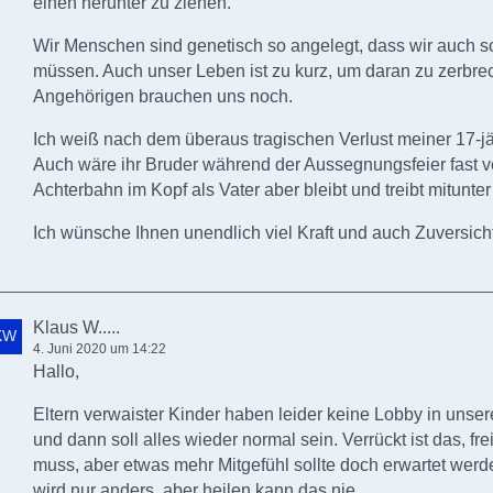
einen herunter zu ziehen.
Wir Menschen sind genetisch so angelegt, dass wir auch
müssen. Auch unser Leben ist zu kurz, um daran zu zerbr
Angehörigen brauchen uns noch.
Ich weiß nach dem überaus tragischen Verlust meiner 17-jä
Auch wäre ihr Bruder während der Aussegnungsfeier fast ve
Achterbahn im Kopf als Vater aber bleibt und treibt mitunte
Ich wünsche Ihnen unendlich viel Kraft und auch Zuversicht
Klaus W.....
4. Juni 2020 um 14:22
Hallo,
Eltern verwaister Kinder haben leider keine Lobby in unser
und dann soll alles wieder normal sein. Verrückt ist das, fr
muss, aber etwas mehr Mitgefühl sollte doch erwartet werde
wird nur anders, aber heilen kann das nie.