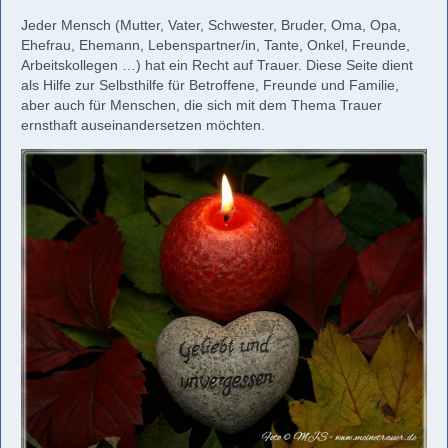
Jeder Mensch (Mutter, Vater, Schwester, Bruder, Oma, Opa,
Ehefrau, Ehemann, Lebenspartner/in, Tante, Onkel, Freunde,
Arbeitskollegen …) hat ein Recht auf Trauer. Diese Seite dient
als Hilfe zur Selbsthilfe für Betroffene, Freunde und Familie,
aber auch für Menschen, die sich mit dem Thema Trauer
ernsthaft auseinandersetzen möchten.