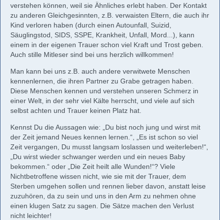
verstehen können, weil sie Ähnliches erlebt haben. Der Kontakt
zu anderen Gleichgesinnten, z.B. verwaisten Eltern, die auch ihr
Kind verloren haben (durch einen Autounfall, Suizid,
Säuglingstod, SIDS, SSPE, Krankheit, Unfall, Mord...), kann
einem in der eigenen Trauer schon viel Kraft und Trost geben.
Auch stille Mitleser sind bei uns herzlich willkommen!
Man kann bei uns z.B. auch andere verwitwete Menschen
kennenlernen, die ihren Partner zu Grabe getragen haben.
Diese Menschen kennen und verstehen unseren Schmerz in
einer Welt, in der sehr viel Kälte herrscht, und viele auf sich
selbst achten und Trauer keinen Platz hat.
Kennst Du die Aussagen wie: „Du bist noch jung und wirst mit
der Zeit jemand Neues kennen lernen.“, „Es ist schon so viel
Zeit vergangen, Du musst langsam loslassen und weiterleben!“,
„Du wirst wieder schwanger werden und ein neues Baby
bekommen.“ oder „Die Zeit heilt alle Wunden!“? Viele
Nichtbetroffene wissen nicht, wie sie mit der Trauer, dem
Sterben umgehen sollen und rennen lieber davon, anstatt leise
zuzuhören, da zu sein und uns in den Arm zu nehmen ohne
einen klugen Satz zu sagen. Die Sätze machen den Verlust
nicht leichter!