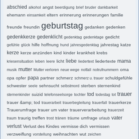
abschied
angst
alkohol
beerdigung
brief
bruder
dankbarkeit
ehemann
eltern
erinnerung
erinnerungen
familie
einsamkeit
geburtstag
freunde
freundin
gedanken
gedenken
gedenkkerze
gedenklicht
gedicht
gedenktag
gedenktage
hilfe
hoffnung
jahrestag
katze
gefühle
glück
hund
jahresgedenktag
kerze
kerze anzünden
kind
kinder
krankheit
krebs
liebe
mama
licht
liedertexte
kriesensituation
leben
leere
liedertext
mutter
oma
musik
Mutter verloren
neue wege
notfall
notrufnummern
papa
opa
opfer
partner
schmerz
schuldgefühle
schmerz u. trauer
schwester
sehnsucht
sterben
sternenkind
seele
selbstmord
trauer
tod
suizid
sternenkinder
telefonseelsorge
tochter
todestag
tot
trauer &amp; tod
trauerkerze
trauerarbeit
trauerbegleitung
trauerfall
Trauerumfrage
trauer um vater
trauerverarbeitung
trauerzeit
vater
traurig
treffen
umfrage
traum
trost
tränen
träume
urlaub
verlust
Verlust des Kindes
vermisse dich
vermissen
verzweiflung
weihnachten
wut
vorstellung
zeichen