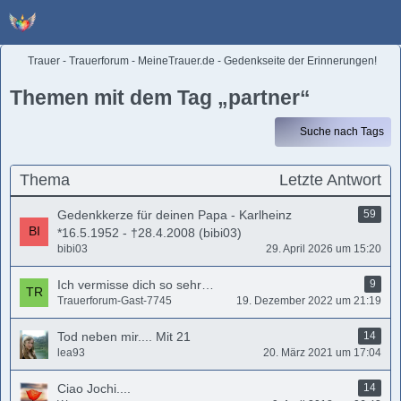
Trauer - Trauerforum - MeineTrauer.de - Gedenkseite der Erinnerungen!
Themen mit dem Tag „partner“
Suche nach Tags
Thema
Letzte Antwort
Gedenkkerze für deinen Papa - Karlheinz
59
*16.5.1952 - †28.4.2008 (bibi03)
bibi03
29. April 2026 um 15:20
Ich vermisse dich so sehr…
9
Trauerforum-Gast-7745
19. Dezember 2022 um 21:19
Tod neben mir.... Mit 21
14
lea93
20. März 2021 um 17:04
Ciao Jochi....
14