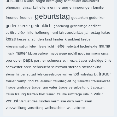
abschied
angst
alkohol
beerdigung
brief
bruder
dankbarkeit
ehemann
eltern
erinnerung
erinnerungen
familie
einsamkeit
geburtstag
freunde
freundin
gedanken
gedenken
gedenkkerze
gedenklicht
gedicht
gedenktag
gedenktage
hilfe
hoffnung
jahrestag
katze
gefühle
glück
hund
jahresgedenktag
kerze
kerze anzünden
kind
kinder
krankheit
krebs
liebe
mama
licht
liedertexte
kriesensituation
leben
leere
liedertext
mutter
oma
musik
Mutter verloren
neue wege
notfall
notrufnummern
papa
opa
opfer
partner
schmerz
schuldgefühle
schmerz u. trauer
schwester
sehnsucht
sterben
sternenkind
seele
selbstmord
trauer
tod
suizid
sternenkinder
telefonseelsorge
tochter
todestag
tot
trauer &amp; tod
trauerkerze
trauerarbeit
trauerbegleitung
trauerfall
Trauerumfrage
trauer um vater
trauerverarbeitung
trauerzeit
vater
traurig
treffen
umfrage
traum
trost
tränen
träume
urlaub
verlust
Verlust des Kindes
vermisse dich
vermissen
verzweiflung
weihnachten
wut
vorstellung
zeichen