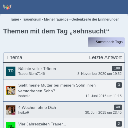
Trauer - Trauerforum - MeineTrauer.de - Gedenkseite der Erinnerungen!
Themen mit dem Tag „sehnsucht“
Suche nach Tags
Thema
Letzte Antwort
Nächte voller Tränen
188
TrauerStern7146
8. November 2020 um 19:32
Sieht meine Mutter bei meinem Sohn ihren
3
verstorbenen Sohn?
Isabella
12. Juni 2016 um 11:15
4 Wochen ohne Dich
40
heikeR
30. Juni 2015 um 23:45
Vier Jahreszeiten Trauer...
2