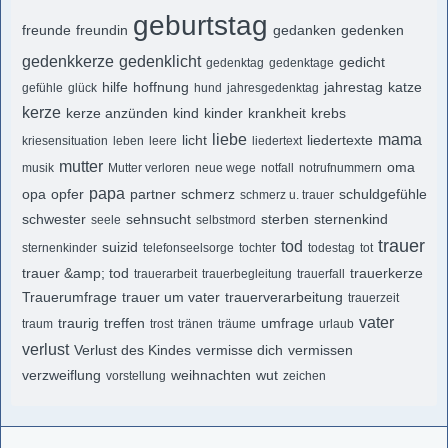
geburtstag
freunde
freundin
gedanken
gedenken
gedenkkerze
gedenklicht
gedicht
gedenktag
gedenktage
hilfe
hoffnung
jahrestag
katze
gefühle
glück
hund
jahresgedenktag
kerze
kerze anzünden
kind
kinder
krankheit
krebs
liebe
mama
licht
liedertexte
kriesensituation
leben
leere
liedertext
mutter
oma
musik
Mutter verloren
neue wege
notfall
notrufnummern
papa
opa
opfer
partner
schmerz
schuldgefühle
schmerz u. trauer
schwester
sehnsucht
sterben
sternenkind
seele
selbstmord
trauer
tod
suizid
sternenkinder
telefonseelsorge
tochter
todestag
tot
trauer &amp; tod
trauerkerze
trauerarbeit
trauerbegleitung
trauerfall
Trauerumfrage
trauer um vater
trauerverarbeitung
trauerzeit
vater
traurig
treffen
umfrage
traum
trost
tränen
träume
urlaub
verlust
Verlust des Kindes
vermisse dich
vermissen
verzweiflung
weihnachten
wut
vorstellung
zeichen