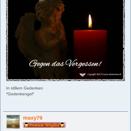
In stillem Gedenken
*Gedenkengel*
maxy79