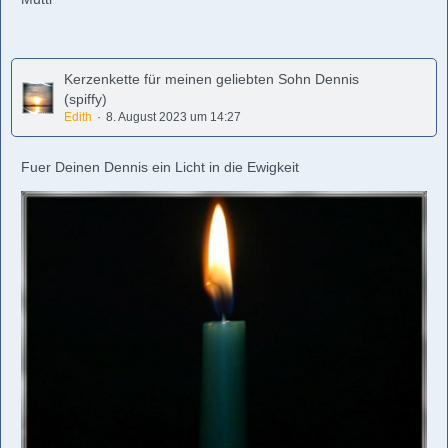
Kerzenkette für meinen geliebten Sohn Dennis
(spiffy)
Edith
8. August 2023 um 14:27
Fuer Deinen Dennis ein Licht in die Ewigkeit