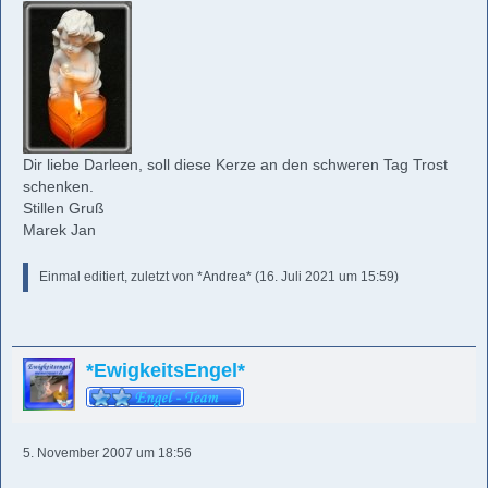
Dir liebe Darleen, soll diese Kerze an den schweren Tag Trost
schenken.
Stillen Gruß
Marek Jan
Einmal editiert, zuletzt von
*Andrea*
(
16. Juli 2021 um 15:59
)
*EwigkeitsEngel*
5. November 2007 um 18:56