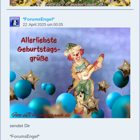
*ForumsEngel*
22. April 2025 um 00:05
sendet Dir
*ForumsEngel*