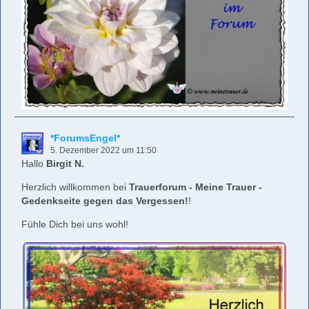
*ForumsEngel*
5. Dezember 2022 um 11:50
Hallo
Birgit N.
Herzlich willkommen bei
Trauerforum - Meine Trauer -
Gedenkseite gegen das Vergessen!
!
Fühle Dich bei uns wohl!