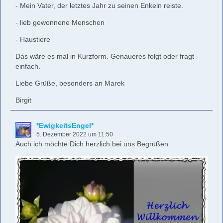
- Mein Vater, der letztes Jahr zu seinen Enkeln reiste.
- lieb gewonnene Menschen
- Haustiere
Das wäre es mal in Kurzform. Genaueres folgt oder fragt
einfach.
Liebe Grüße, besonders an Marek
Birgit
*EwigkeitsEngel*
5. Dezember 2022 um 11:50
Auch ich möchte Dich herzlich bei uns Begrüßen