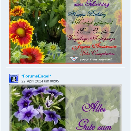
*ForumsEngel*
22. April 2024 um 00:05