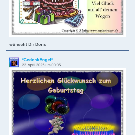
wünscht Dir Doris
*GedenkEngel*
22. April 2025 um 00:05