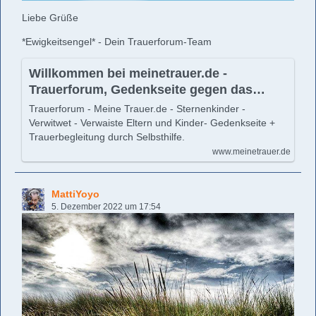
Liebe Grüße
*Ewigkeitsengel* - Dein Trauerforum-Team
Willkommen bei meinetrauer.de -
Trauerforum, Gedenkseite gegen das
Vergessen! - Trauerforum - Meine Trauer -
Trauerforum - Meine Trauer.de - Sternenkinder -
Gedenkseite gegen das Vergessen!
Verwitwet - Verwaiste Eltern und Kinder- Gedenkseite +
Trauerbegleitung durch Selbsthilfe.
www.meinetrauer.de
MattiYoyo
5. Dezember 2022 um 17:54