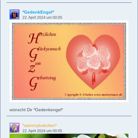
*GedenkEngel*
22. April 2024 um 00:05
wünscht Dir *Gedenkengel*
*sammybubchen*
22. April 2024 um 00:05