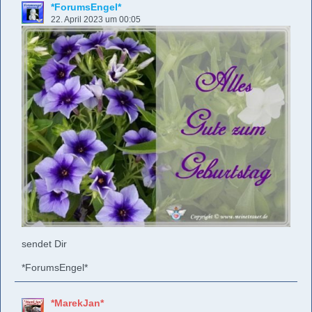
*ForumsEngel*
22. April 2023 um 00:05
sendet Dir
*ForumsEngel*
*MarekJan*