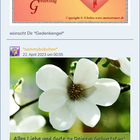
wünscht Dir *Gedenkengel*
*sammybubchen*
22. April 2023 um 00:05