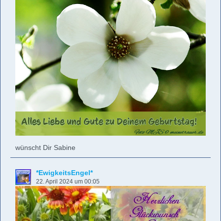
wünscht Dir Sabine
*EwigkeitsEngel*
22. April 2024 um 00:05