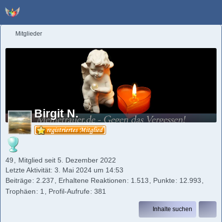
Mitglieder
Birgit N.
49
Mitglied seit 5. Dezember 2022
Letzte Aktivität:
3. Mai 2024 um 14:53
Beiträge
2.237
Erhaltene Reaktionen
1.513
Punkte
12.993
Trophäen
1
Profil-Aufrufe
381
Inhalte suchen