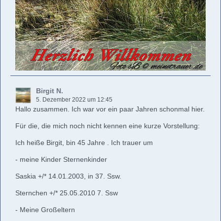
Birgit N.
5. Dezember 2022 um 12:45
Hallo zusammen. Ich war vor ein paar Jahren schonmal hier.
Für die, die mich noch nicht kennen eine kurze Vorstellung:
Ich heiße Birgit, bin 45 Jahre . Ich trauer um
- meine Kinder Sternenkinder
Saskia +/* 14.01.2003, in 37. Ssw.
Sternchen +/* 25.05.2010 7. Ssw
- Meine Großeltern