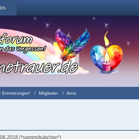
fos
r Erinnerungen!
Mitglieder
ilona
9.06.2018 (*sammybubchen*)