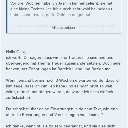
Vor drei Wochen habe ich Jasmin kennengelernt, sie hat
eine kleine Tochter. Ich fühle mich sehr wohl bei beiden u
habe schon relativ große Gefühle aufgebaut.
Ich sage ihr, dass ich es schön bei ihr finde u sie sehr lieb
Alles anzeigen
habe. Ich erwarte dass sie etwas positives darauf antwortet,
wie "Ich hab Dich auch lieb" oder "es ist schön zu hören".
Ich brauche Bestätigung, Wertschätzung und Liebe, um in
der Partnerschaft glücklich zu sein. Jasmin merkt es u fühlt
Hallo Gast,
sich unter Druck gesetzt. Sie denkt, sie müsse immer etwas
ich wollte Dir sagen, dass wir eine Trauerseite sind und uns
bestimmtes sagen, sonst geht es mir nicht gut. Und im
überwiegend mit Thema Trauer auseinandersetzten. Doch jeder
Prinzip hat sie recht.
hat von uns Erfahrungen im Bereich Liebe und Beziehung.
Ich warte heute schon soweit, ins Krankenhaus zu fahren,
um mich dort an die psychologische Abteilung zu wenden.
Wenn jemand bei mir nach 3 Wochen erwarten würde, dass ich
Bin ich unnormal? Gibt es Menschen, die genauso fühlen?
ihm sage, dass ich ihm lieb habe und es noch nicht so weit
Vielleicht kann mir hier jemand Hilfe geben??
wäre, er mich bedrängen würde, da würde ich mich einfach
zurückziehen.
traurig01:
Du schreibst über deine Erwartungen in deinem Text, wie sind
aber die Erwartungen und Vorstellungen von Jasmin?
Ich denke, wenn du sie zu sehr bedrängst, und sie dies nicht