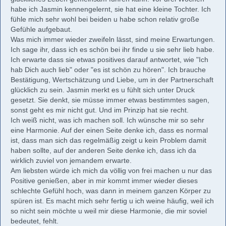
habe ich Jasmin kennengelernt, sie hat eine kleine Tochter. Ich
fühle mich sehr wohl bei beiden u habe schon relativ große
Gefühle aufgebaut.
Was mich immer wieder zweifeln lässt, sind meine Erwartungen.
Ich sage ihr, dass ich es schön bei ihr finde u sie sehr lieb habe.
Ich erwarte dass sie etwas positives darauf antwortet, wie "Ich
hab Dich auch lieb" oder "es ist schön zu hören". Ich brauche
Bestätigung, Wertschätzung und Liebe, um in der Partnerschaft
glücklich zu sein. Jasmin merkt es u fühlt sich unter Druck
gesetzt. Sie denkt, sie müsse immer etwas bestimmtes sagen,
sonst geht es mir nicht gut. Und im Prinzip hat sie recht.
Ich weiß nicht, was ich machen soll. Ich wünsche mir so sehr
eine Harmonie. Auf der einen Seite denke ich, dass es normal
ist, dass man sich das regelmäßig zeigt u kein Problem damit
haben sollte, auf der anderen Seite denke ich, dass ich da
wirklich zuviel von jemandem erwarte.
Am liebsten würde ich mich da völlig von frei machen u nur das
Positive genießen, aber in mir kommt immer wieder dieses
schlechte Gefühl hoch, was dann in meinem ganzen Körper zu
spüren ist. Es macht mich sehr fertig u ich weine häufig, weil ich
so nicht sein möchte u weil mir diese Harmonie, die mir soviel
bedeutet, fehlt.