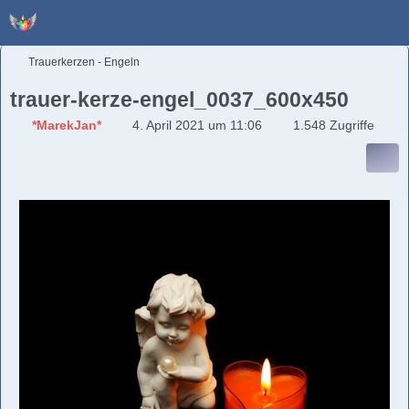
Trauerkerzen - Engeln
trauer-kerze-engel_0037_600x450
*MarekJan*
4. April 2021 um 11:06
1.548 Zugriffe