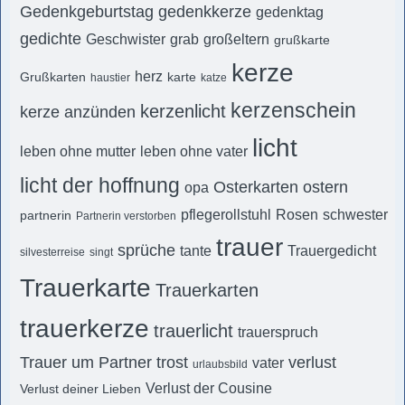
Gedenkgeburtstag
gedenkkerze
gedenktag
gedichte
Geschwister
grab
großeltern
grußkarte
kerze
herz
Grußkarten
karte
haustier
katze
kerzenschein
kerzenlicht
kerze anzünden
licht
leben ohne mutter
leben ohne vater
licht der hoffnung
Osterkarten
ostern
opa
pflegerollstuhl
Rosen
schwester
partnerin
Partnerin verstorben
trauer
sprüche
tante
Trauergedicht
silvesterreise
singt
Trauerkarte
Trauerkarten
trauerkerze
trauerlicht
trauerspruch
Trauer um Partner
trost
verlust
vater
urlaubsbild
Verlust der Cousine
Verlust deiner Lieben