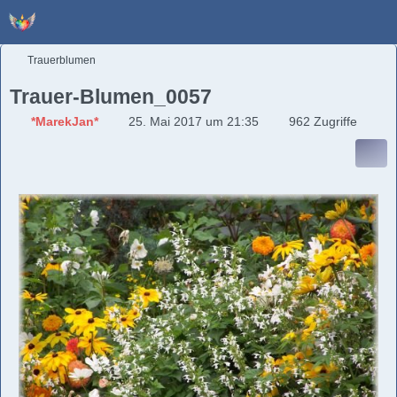
Trauerblumen
Trauer-Blumen_0057
*MarekJan*
25. Mai 2017 um 21:35
962 Zugriffe