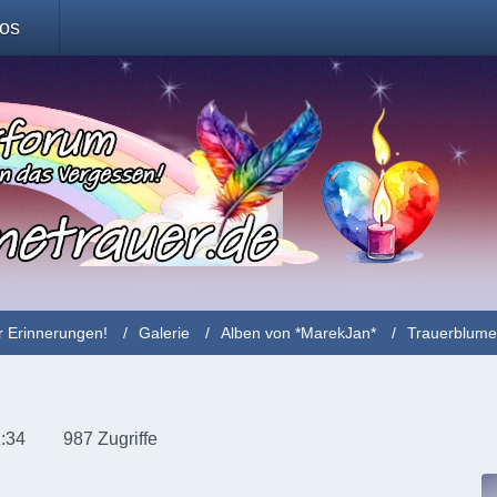
fos
r Erinnerungen!
Galerie
Alben von *MarekJan*
Trauerblum
1:34
987 Zugriffe