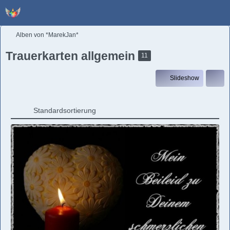
Alben von *MarekJan*
Trauerkarten allgemein
11
Slideshow
Standardsortierung