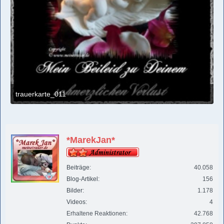
trauerkarte_011
29. September 2017 um 14:16
1
*MarekJan*
Beiträge
40.058
Blog-Artikel
156
Bilder
1.178
Videos
4
Erhaltene Reaktionen
42.768