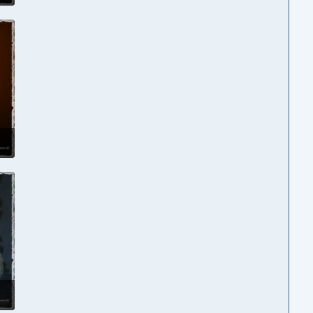
2
2
2