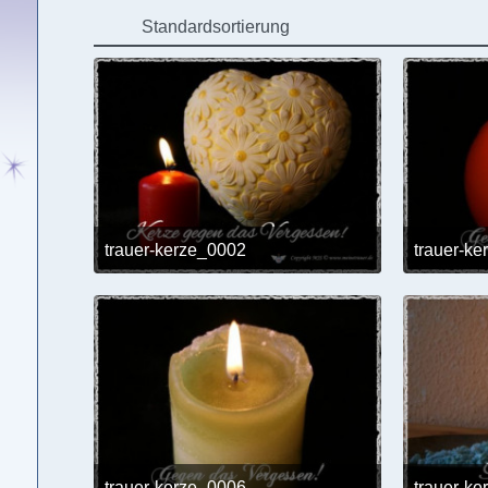
Standardsortierung
trauer-kerze_0002
trauer-k
24. Mai 2017 um 12:02
trauer-kerze_0006
trauer-k