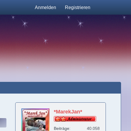
Anmelden
Registrieren
*MarekJan*
Beiträge
40.058