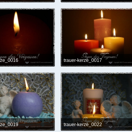
24. Mai 2017 um 12:02
24. Mai 2017 um 12:0
erze_0016
trauer-kerze_0017
24. Mai 2017 um 12:02
24. Mai 2017 um 12:0
erze_0019
trauer-kerze_0022
24. Mai 2017 um 12:02
24. Mai 2017 um 12:0