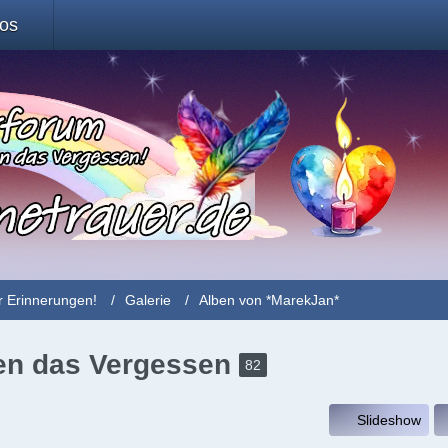
fos
r Erinnerungen!
Galerie
Alben von *MarekJan*
gen das Vergessen
82
Slideshow