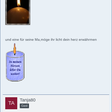
und eine für seine Ma,möge ihr licht dein herz erwährmen
Tanja80
Gast