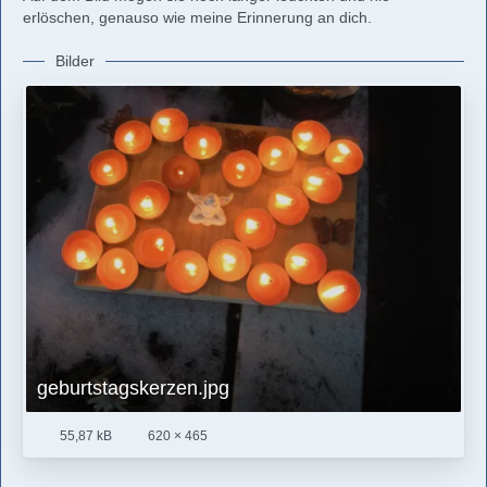
erlöschen, genauso wie meine Erinnerung an dich.
Bilder
geburtstagskerzen.jpg
55,87 kB
620 × 465