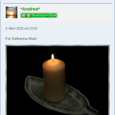
*Andrea*
3. März 2022 um 15:52
Für Katharina Matz: