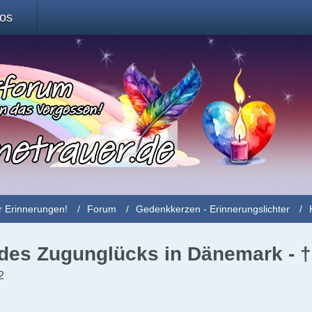
fos
r Erinnerungen!
Forum
Gedenkkerzen - Erinnerungslichter
 des Zugunglücks in Dänemark - †
2