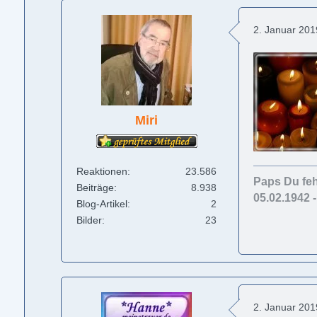
2. Januar 20
Miri
Reaktionen
23.586
Paps Du feh
Beiträge
8.938
05.02.1942 
Blog-Artikel
2
Bilder
23
2. Januar 20