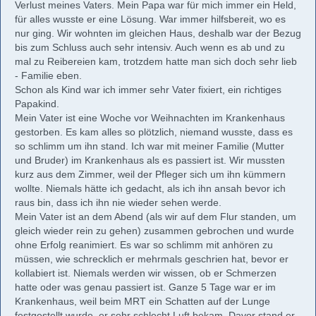
Verlust meines Vaters. Mein Papa war für mich immer ein Held,
für alles wusste er eine Lösung. War immer hilfsbereit, wo es
nur ging. Wir wohnten im gleichen Haus, deshalb war der Bezug
bis zum Schluss auch sehr intensiv. Auch wenn es ab und zu
mal zu Reibereien kam, trotzdem hatte man sich doch sehr lieb
- Familie eben.
Schon als Kind war ich immer sehr Vater fixiert, ein richtiges
Papakind.
Mein Vater ist eine Woche vor Weihnachten im Krankenhaus
gestorben. Es kam alles so plötzlich, niemand wusste, dass es
so schlimm um ihn stand. Ich war mit meiner Familie (Mutter
und Bruder) im Krankenhaus als es passiert ist. Wir mussten
kurz aus dem Zimmer, weil der Pfleger sich um ihn kümmern
wollte. Niemals hätte ich gedacht, als ich ihn ansah bevor ich
raus bin, dass ich ihn nie wieder sehen werde.
Mein Vater ist an dem Abend (als wir auf dem Flur standen, um
gleich wieder rein zu gehen) zusammen gebrochen und wurde
ohne Erfolg reanimiert. Es war so schlimm mit anhören zu
müssen, wie schrecklich er mehrmals geschrien hat, bevor er
kollabiert ist. Niemals werden wir wissen, ob er Schmerzen
hatte oder was genau passiert ist. Ganze 5 Tage war er im
Krankenhaus, weil beim MRT ein Schatten auf der Lunge
festgestellt wurde, er sehr schlecht Luft bekam. Davor stand er