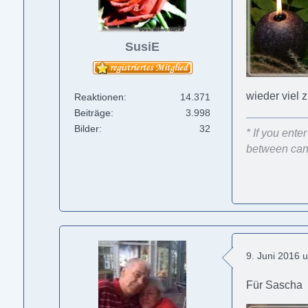
SusiE
wieder viel z
Reaktionen
14.371
Beiträge
3.998
Bilder
32
* If you ent
between can 
9. Juni 2016 
Für Sascha