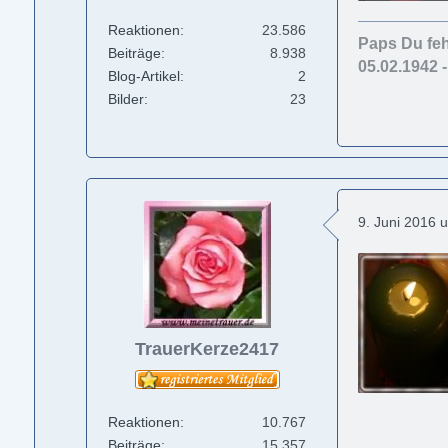
Reaktionen
23.586
Paps Du feh
Beiträge
8.938
05.02.1942 
Blog-Artikel
2
Bilder
23
9. Juni 2016 
TrauerKerze2417
Reaktionen
10.767
Beiträge
15.357