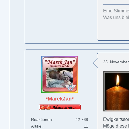
Eine Stimme,
Was uns blei
25. November
*MarekJan*
Ewigkeitsso
Reaktionen
42.768
Möge diese 
Artikel
11