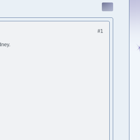
#1
dney.