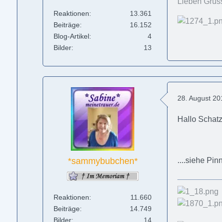
Lieben Grus
Reaktionen
13.361
Beiträge
16.152
Blog-Artikel
4
Bilder
13
28. August 2
Hallo Schatz
....siehe P
*sammybubchen*
Reaktionen
11.660
Beiträge
14.749
Bilder
14