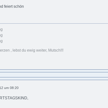
nd feiert schön
rzen , lebst du ewig weiter, Mutsch!!!
012 um 08:20
URTSTAGSKIND,