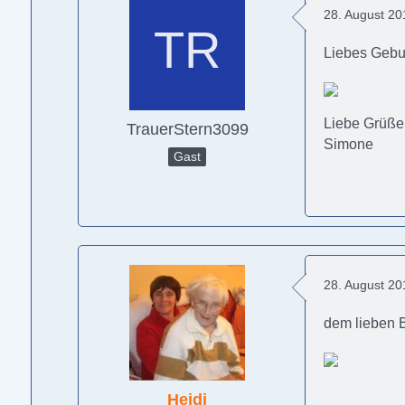
28. August 2
Liebes Gebu
Liebe Grüße
TrauerStern3099
Simone
Gast
28. August 2
dem lieben B
Heidi