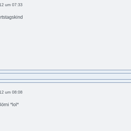
012 um 07:33
rtstagskind
012 um 08:08
örni *lol*