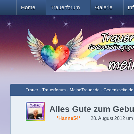
Home
Trauerforum
Galerie
In
Trauer - Trauerforum - MeineTrauer.de - Gedenkseite de
Alles Gute zum Gebu
*Hanne54*
28. August 2012 um