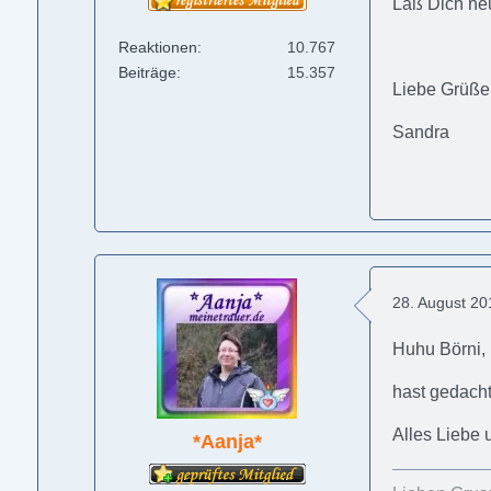
Laß Dich he
Reaktionen
10.767
Beiträge
15.357
Liebe Grüße
Sandra
28. August 2
Huhu Börni,
hast gedacht
Alles Liebe 
*Aanja*