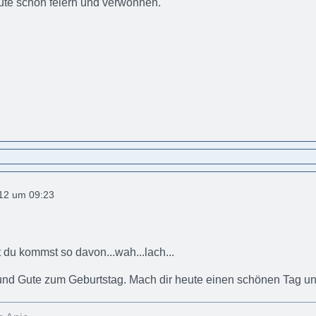
ute schön feiern und verwöhnen.
012 um 09:23
 du kommst so davon...wah...lach...
und Gute zum Geburtstag. Mach dir heute einen schönen Tag und