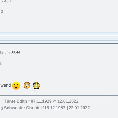
s Anja
012 um 09:44
i,
innwand
Tante Edith * 07.11.1929 -† 12.01.2022
Schwester Christel *15.12.1957 †22.01.2022