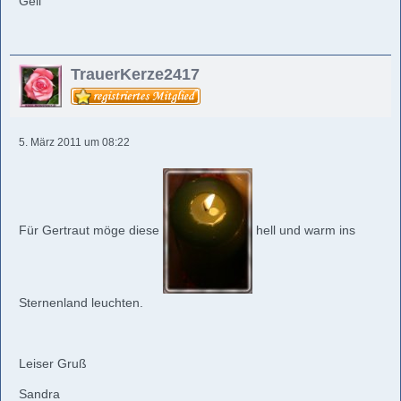
Geli
TrauerKerze2417
5. März 2011 um 08:22
Für Gertraut möge diese
hell und warm ins
Sternenland leuchten.
Leiser Gruß
Sandra