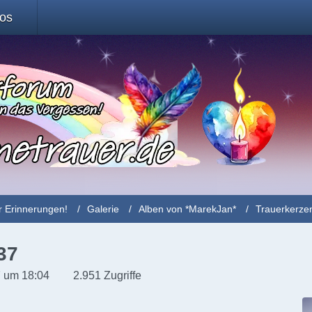
fos
r Erinnerungen!
Galerie
Alben von *MarekJan*
Trauerkerze
37
 um 18:04
2.951 Zugriffe