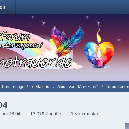
fos
r Erinnerungen!
Galerie
Alben von *MarekJan*
Trauerkerze
04
 um 18:04
13.078 Zugriffe
1 Kommentar