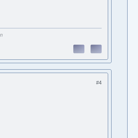
en
#4