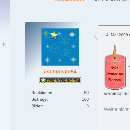
14. Mai 2009
z
uschibeate54
Reaktionen
50
vermisse di
Beiträge
160
Bilder
3
Weine nicht 