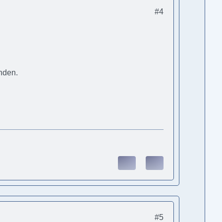
#4
nden.
#5