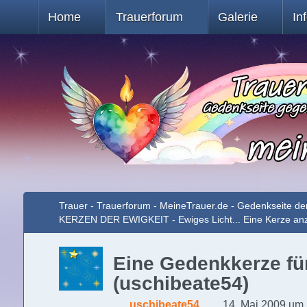
Home
Trauerforum
Galerie
In
Trauer - Trauerforum - MeineTrauer.de - Gedenkseite de
KERZEN DER EWIGKEIT - Ewiges Licht... Eine Kerze a
Eine Gedenkkerze für
(uschibeate54)
uschibeate54
14. Mai 2009 um