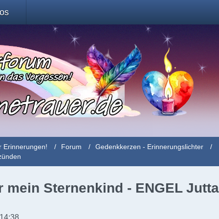
fos
r Erinnerungen!
Forum
Gedenkkerzen - Erinnerungslichter
nzünden
 mein Sternenkind - ENGEL Jutta 
 14:38