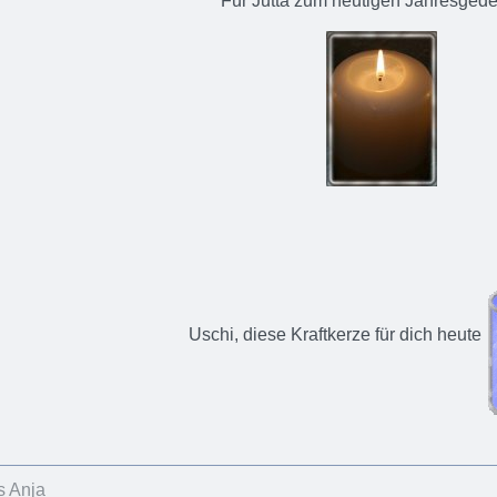
Für Jutta zum heutigen Jahresged
Uschi, diese Kraftkerze für dich heute
s Anja