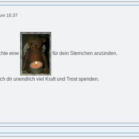
 um 15:37
chte eine
für dein Sternchen anzünden.
h dir unendlich viel Kraft und Trost spenden.