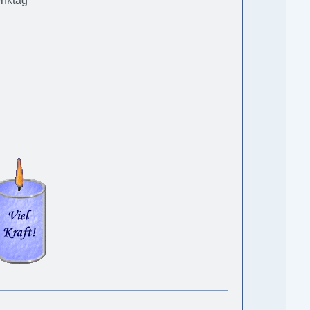
enktag