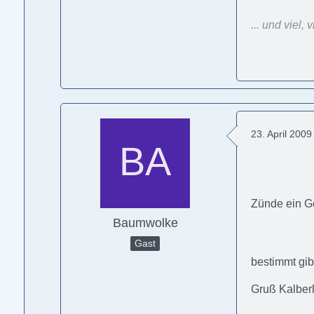
... und viel
23. April 200
Zünde ein G
Baumwolke
Gast
bestimmt gib
Gruß Kalber