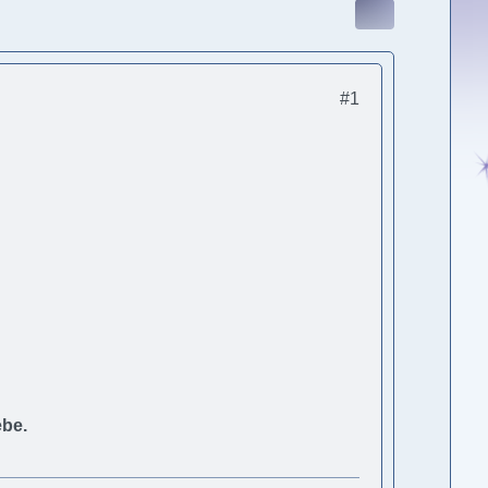
#1
ebe.