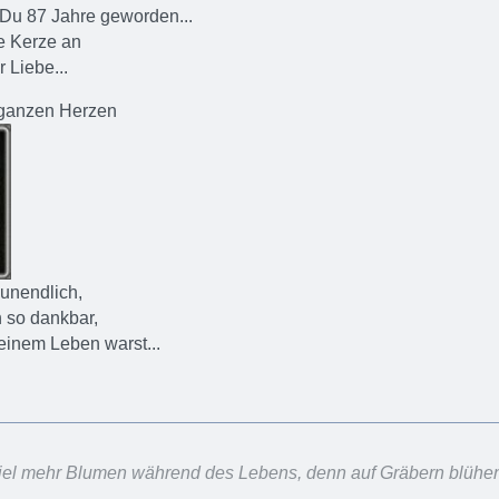
 Du 87 Jahre geworden...
e Kerze an
r Liebe...
ganzen Herzen
unendlich,
 so dankbar,
einem Leben warst...
, viel mehr Blumen während des Lebens, denn auf Gräbern blühen