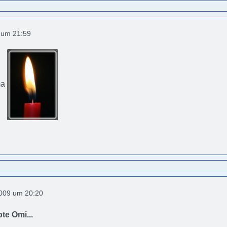
9 um 21:59
ma
2009 um 20:20
te Omi...