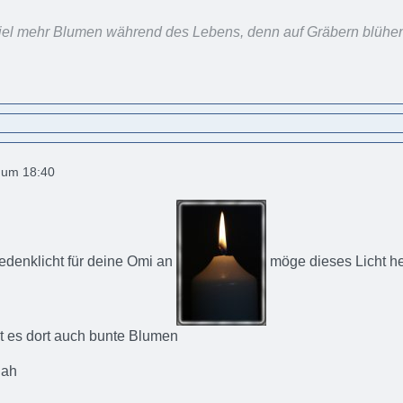
, viel mehr Blumen während des Lebens, denn auf Gräbern blühen
9 um 18:40
edenklicht für deine Omi an
möge dieses Licht he
t es dort auch bunte Blumen
lah