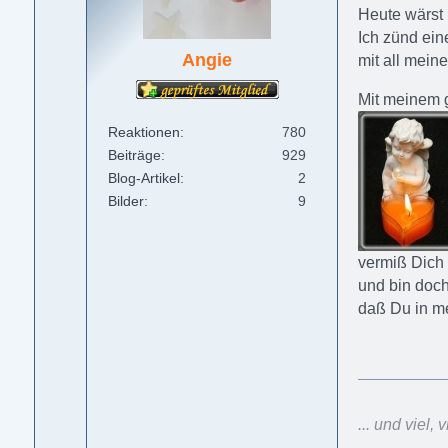
Heute wärst
Ich zünd ein
Angie
mit all meine
Mit meinem 
Reaktionen
780
Beiträge
929
Blog-Artikel
2
Bilder
9
vermiß Dich 
und bin doch
daß Du in m
... und viel