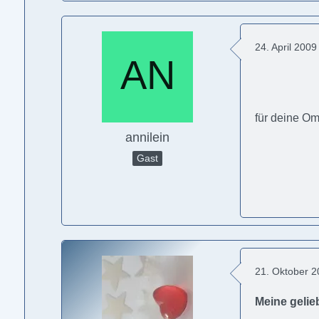
24. April 200
für deine O
annilein
Gast
21. Oktober 
Meine gelieb