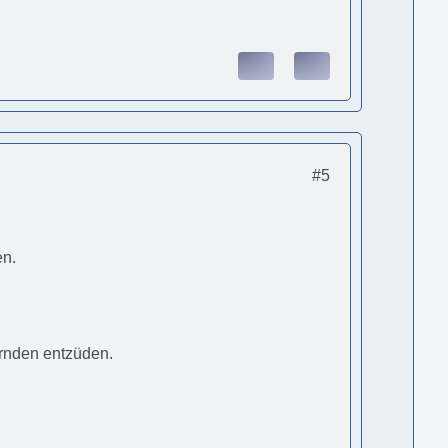
#5
en.
ernden entzüden.