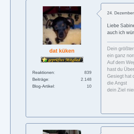
24. Dezember
Liebe Sabin
auch ich wün
Dein größte
dat küken
ein ganz no
Auf dem Weg
hast du Übe
Reaktionen
839
Gesiegt hat 
Beiträge
2.148
die Angst
Blog-Artikel
10
dein Ziel ni