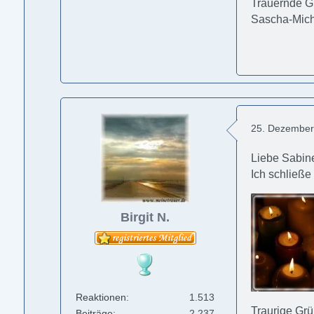
Trauernde G
Sascha-Mic
25. Dezember
Liebe Sabin
Ich schließ
Birgit N.
Reaktionen
1.513
Traurige Gr
Beiträge
2.237