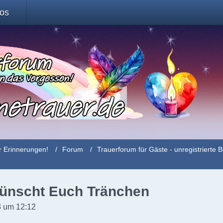
fos
r Erinnerungen!
Forum
Trauerforum für Gäste - unregistriert
ünscht Euch Tränchen
 um 12:12