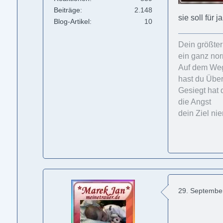
Beiträge
2.148
sie soll für 
Blog-Artikel
10
Dein größte
ein ganz no
Auf dem Weg
hast du Übe
Gesiegt hat 
die Angst
dein Ziel ni
29. Septembe