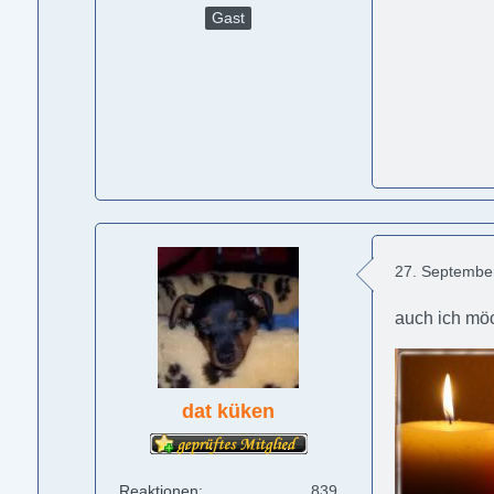
Gast
27. Septembe
auch ich möc
dat küken
Reaktionen
839