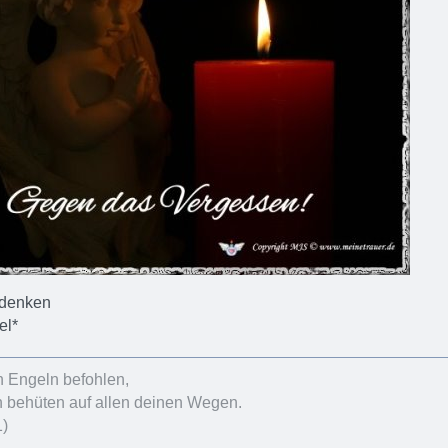
edenken
el*
n Engeln befohlen,
h behüten auf allen deinen Wegen.
1)