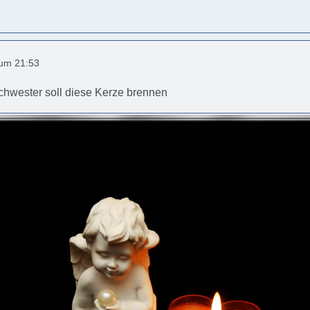
 um 21:53
chwester soll diese Kerze brennen