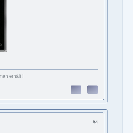
an erhält !
#4