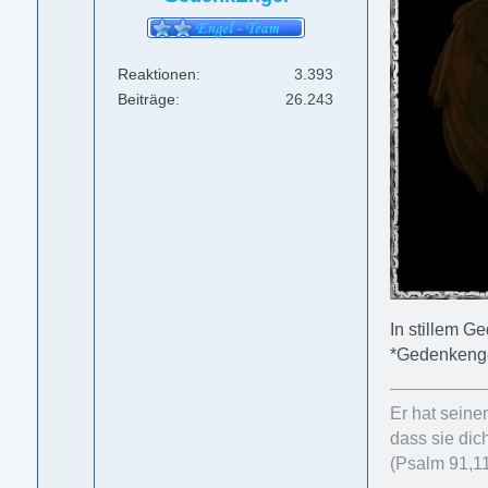
Reaktionen
3.393
Beiträge
26.243
In stillem G
*Gedenkeng
Er hat seine
dass sie dic
(Psalm 91,1