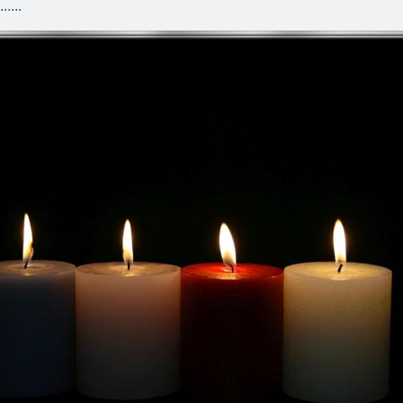
.....