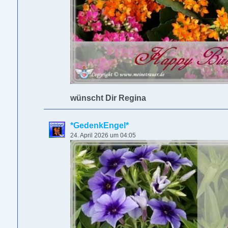
wünscht Dir Regina
*GedenkEngel*
24. April 2026 um 04:05