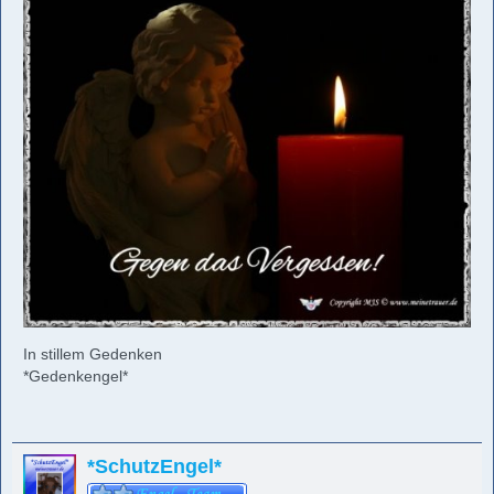
In stillem Gedenken
*Gedenkengel*
*SchutzEngel*