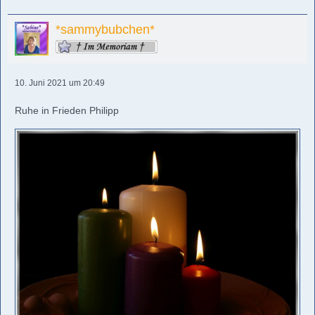
*sammybubchen*
10. Juni 2021 um 20:49
Ruhe in Frieden Philipp