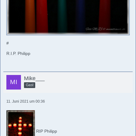
#
R.I.P. Philipp
Mike___
Gast
11. Juni 2021 um 00:36
RIP Philipp