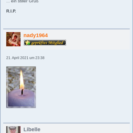
... ein stiller Gruß
R.I.P.
nady1964
21. April 2021 um 23:38
Libelle