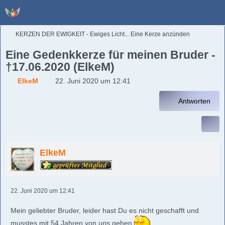
KERZEN DER EWIGKEIT - Ewiges Licht... Eine Kerze anzünden
Eine Gedenkkerze für meinen Bruder -
†17.06.2020 (ElkeM)
ElkeM
22. Juni 2020 um 12:41
Antworten
ElkeM
22. Juni 2020 um 12:41
Mein geliebter Bruder, leider hast Du es nicht geschafft und
musstes mit 54 Jahren von uns gehen