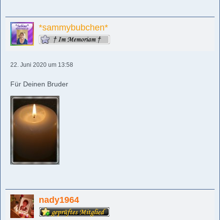
*sammybubchen*
22. Juni 2020 um 13:58
Für Deinen Bruder
nady1964