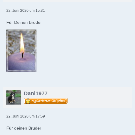
22. Juni 2020 um 15:31
Für Deinen Bruder
Dani1977
22. Juni 2020 um 17:59
Für deinen Bruder