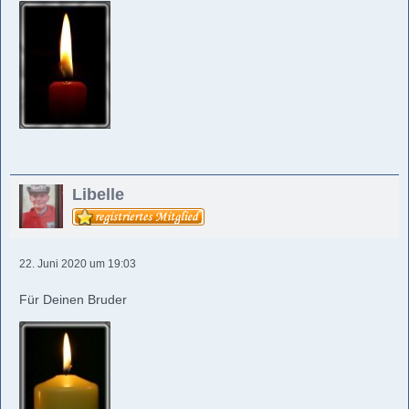
Libelle
22. Juni 2020 um 19:03
Für Deinen Bruder