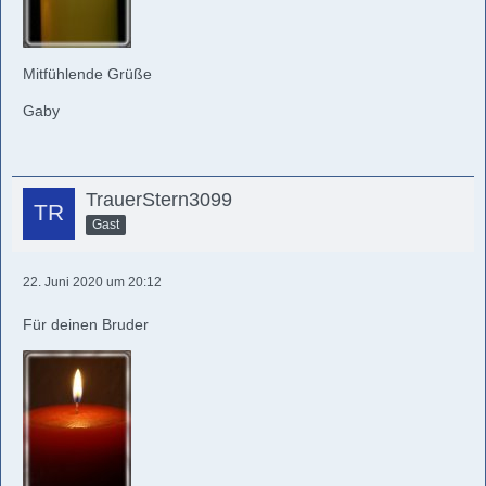
Mitfühlende Grüße
Gaby
TrauerStern3099
Gast
22. Juni 2020 um 20:12
Für deinen Bruder