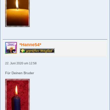
*Hanne54*
22. Juni 2020 um 12:58
Für Deinen Bruder