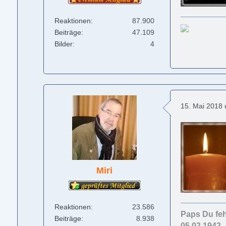
Reaktionen
87.900
Beiträge
47.109
Bilder
4
15. Mai 2018
Miri
Reaktionen
23.586
Paps Du feh
Beiträge
8.938
05.02.1942 