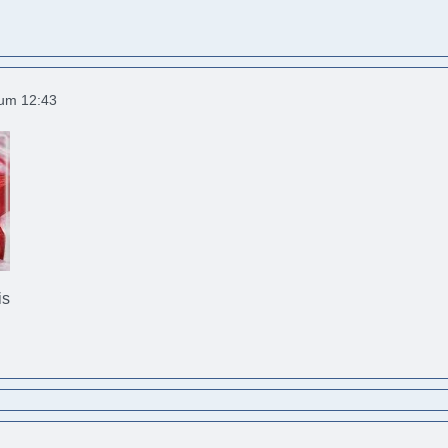
 um 12:43
is