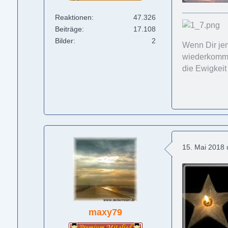
Reaktionen
47.326
Beiträge
17.108
Bilder
2
Wenn Dir jem
wiederkommt,
die Ewigkeit
15. Mai 2018
maxy79