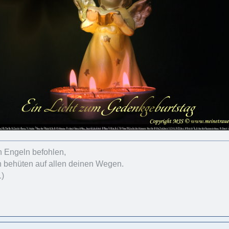
n Engeln befohlen,
h behüten auf allen deinen Wegen.
1)