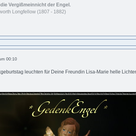
 die Vergißmeinnicht der Engel.
orth Longfellow (1807 - 1882)
 um 00:10
burtstag leuchten für Deine Freundin Lisa-Marie helle Lichte