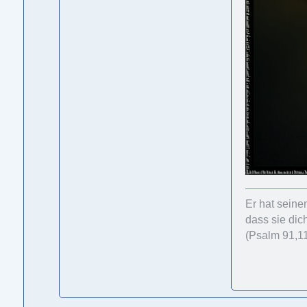
Er hat seine
dass sie dic
(Psalm 91,1