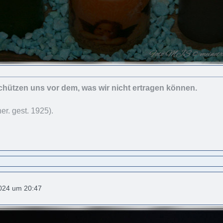
chützen uns vor dem, was wir nicht ertragen können.
er. gest. 1925).
2024 um 20:47