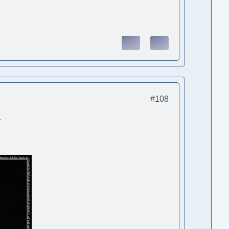
#108
r