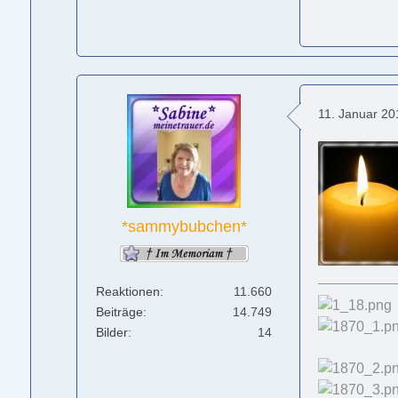
11. Januar 2
*sammybubchen*
Reaktionen
11.660
Beiträge
14.749
Bilder
14