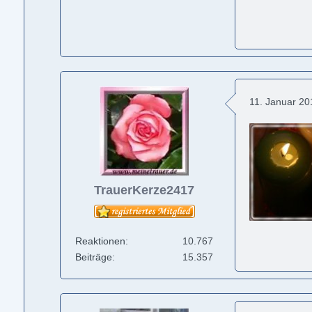
11. Januar 2
TrauerKerze2417
Reaktionen
10.767
Beiträge
15.357