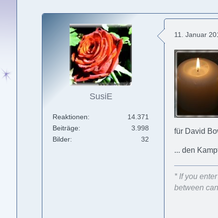
11. Januar 2
SusiE
Reaktionen
14.371
Beiträge
3.998
für David B
Bilder
32
... den Kamp
* If you ent
between can 