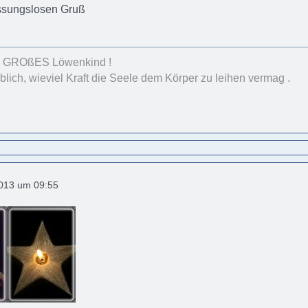
assungslosen Gruß
s GROßES Löwenkind !
ublich, wieviel Kraft die Seele dem Körper zu leihen vermag .
2013 um 09:55