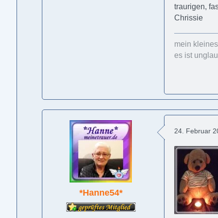
traurigen, f
Chrissie
mein kleine
es ist ungla
24. Februar 
*Hanne54*