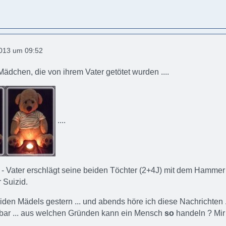
2013 um 09:52
 Mädchen, die von ihrem Vater getötet wurden ....
....
t - Vater erschlägt seine beiden Töchter (2+4J) mit dem Hammer 
r Suizid.
beiden Mädels gestern ... und abends höre ich diese Nachrichten .
sbar ... aus welchen Gründen kann ein Mensch
so
handeln ? Mir 