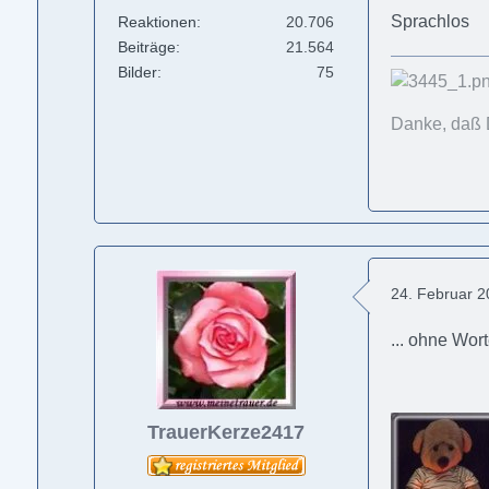
Sprachlos
Reaktionen
20.706
Beiträge
21.564
Bilder
75
Danke, daß 
24. Februar 
... ohne Worte
TrauerKerze2417