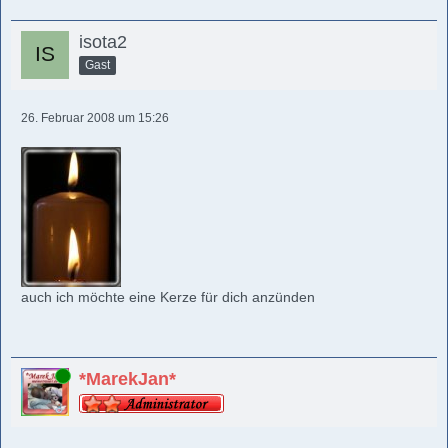
isota2
Gast
26. Februar 2008 um 15:26
auch ich möchte eine Kerze für dich anzünden
Online
*MarekJan*