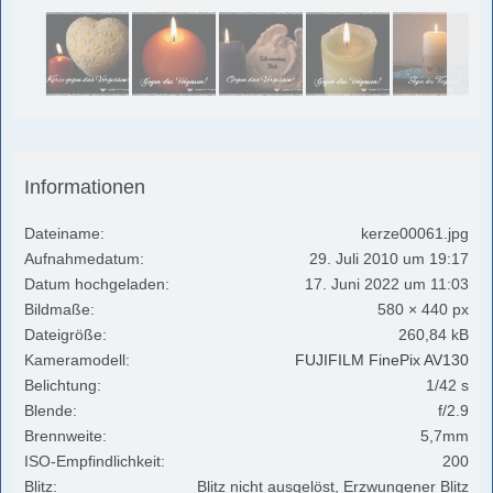
Informationen
Dateiname
kerze00061.jpg
Aufnahmedatum
29. Juli 2010 um 19:17
Datum hochgeladen
17. Juni 2022 um 11:03
Bildmaße
580 × 440 px
Dateigröße
260,84 kB
Kameramodell
FUJIFILM FinePix AV130
Belichtung
1/42 s
Blende
f/2.9
Brennweite
5,7mm
ISO-Empfindlichkeit
200
Blitz
Blitz nicht ausgelöst, Erzwungener Blitz