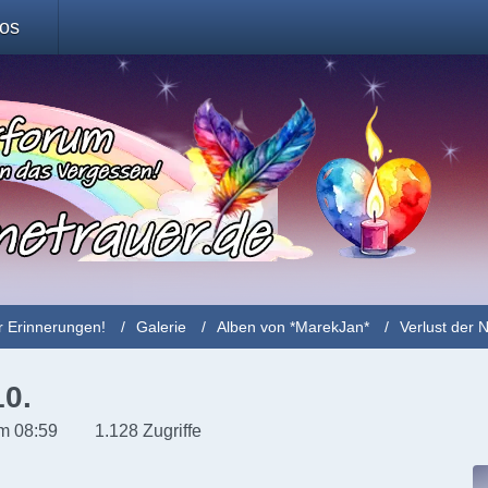
fos
r Erinnerungen!
Galerie
Alben von *MarekJan*
Verlust der 
10.
m 08:59
1.128 Zugriffe