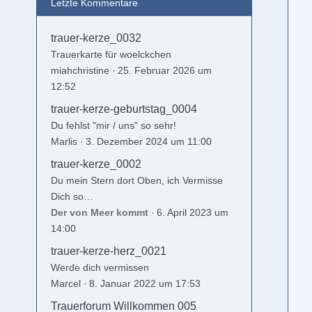
Letzte Kommentare
trauer-kerze_0032
Trauerkarte für woelckchen
miahchristine
25. Februar 2026 um
12:52
trauer-kerze-geburtstag_0004
Du fehlst "mir / uns" so sehr!
Marlis
3. Dezember 2024 um 11:00
trauer-kerze_0002
Du mein Stern dort Oben, ich Vermisse
Dich so…
Der von Meer kommt
6. April 2023 um
14:00
trauer-kerze-herz_0021
Werde dich vermissen
Marcel
8. Januar 2022 um 17:53
Trauerforum Willkommen 005