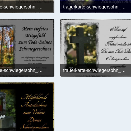
trauerkarte-schwiegersohn_008
trauerkarte-schwiegersohn_005
ar 2019 um 03:18
13. Februar 2019 um 03:18
trauerkarte-schwiegersohn_006
trauerkarte-schwiegersohn_004.
ar 2019 um 03:18
13. Februar 2019 um 03:18