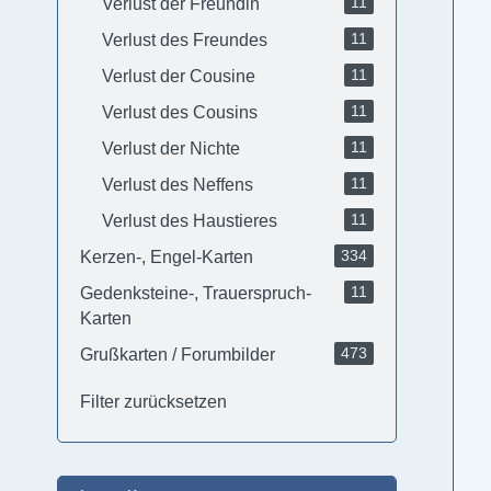
11
Verlust der Freundin
11
Verlust des Freundes
11
Verlust der Cousine
11
Verlust des Cousins
11
Verlust der Nichte
11
Verlust des Neffens
11
Verlust des Haustieres
334
Kerzen-, Engel-Karten
11
Gedenksteine-, Trauerspruch-
Karten
473
Grußkarten / Forumbilder
Filter zurücksetzen