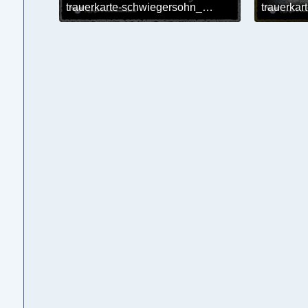
trauerkarte-schwiegersohn_003
13. Februar 2019 um 03:18
13. Febru