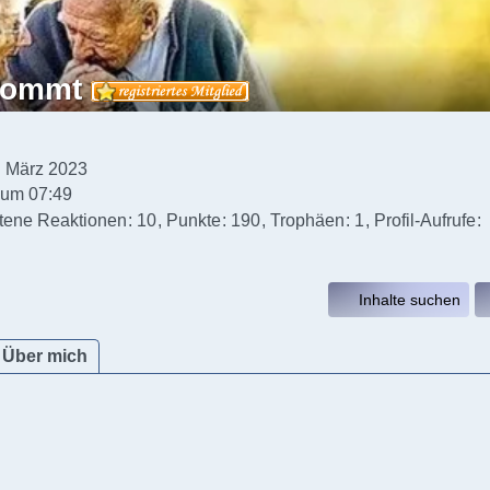
kommt
3. März 2023
6 um 07:49
ltene Reaktionen
10
Punkte
190
Trophäen
1
Profil-Aufrufe
Inhalte suchen
Über mich