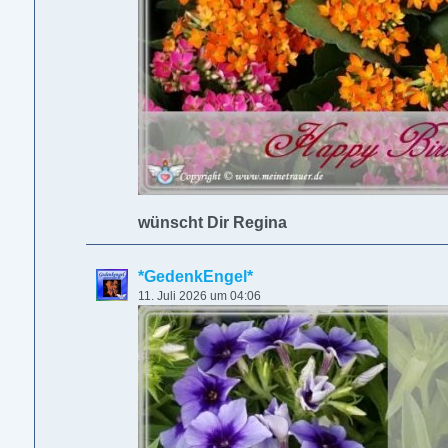
wünscht Dir Regina
*GedenkEngel*
11. Juli 2026 um 04:06