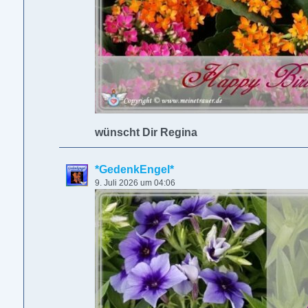
wünscht Dir Regina
*GedenkEngel*
9. Juli 2026 um 04:06