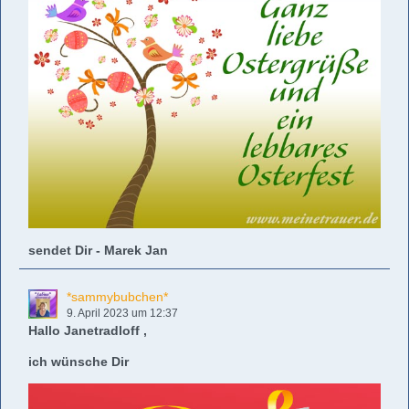
sendet Dir - Marek Jan
*sammybubchen*
9. April 2023 um 12:37
Hallo Janetradloff ,
ich wünsche Dir