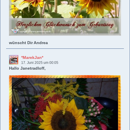
wünscht Dir Andrea
*MarekJan*
17. Juni 2025 um 00:05
Hallo Janetradloff,