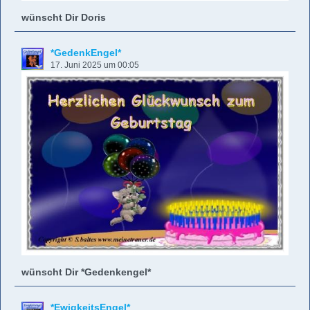
wünscht Dir Doris
*GedenkEngel*
17. Juni 2025 um 00:05
wünscht Dir *Gedenkengel*
*EwigkeitsEngel*