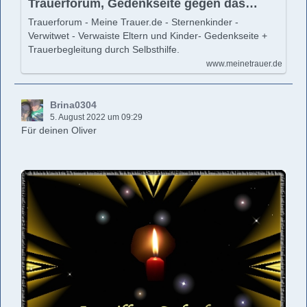
Trauerforum, Gedenkseite gegen das
Vergessen! - Trauerforum - Meine Trauer -
Trauerforum - Meine Trauer.de - Sternenkinder -
Gedenkseite gegen das Vergessen!
Verwitwet - Verwaiste Eltern und Kinder- Gedenkseite +
Trauerbegleitung durch Selbsthilfe.
www.meinetrauer.de
Brina0304
5. August 2022 um 09:29
Für deinen Oliver