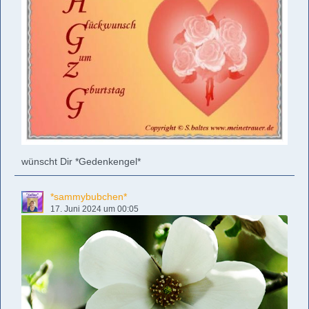
wünscht Dir *Gedenkengel*
*sammybubchen*
17. Juni 2024 um 00:05