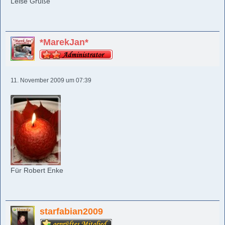
Leise Grüße
*MarekJan*
11. November 2009 um 07:39
Für Robert Enke
starfabian2009