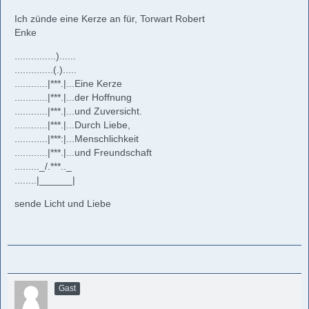
Ich zünde eine Kerze an für, Torwart Robert
Enke
...............)......
..............(.).....
............|***.|...Eine Kerze
............|***.|...der Hoffnung
............|***.|...und Zuversicht.
............|***.|...Durch Liebe,
............|***:|...Menschlichkeit
............|***.|...und Freundschaft
........._/.***.._
........|______|
sende Licht und Liebe
Gast